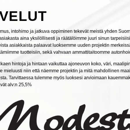
LVELUT
us, intohimo ja jatkuva oppiminen tekevät meistä yhden Suomen
iakasta aina yksilöllisesti ja räätälöimme juuri sinun tarpeisii
eista asiakkaista palaavat luoksemme uuden projektin merkeissä,
ttämiimme tuotteisiin, sekä vahvaan ammattitaitoomme autonhoi
lkaen hintoja ja hintaan vaikuttaa ajoneuvon koko, väri, maali
 mieluusti niin että näemme projektin ja mitä mahdollinen maa
sta. Tarvittaessa tulemme myös luoksesi arvioimaan kauemmaksi
ävät alv:n 25,5%