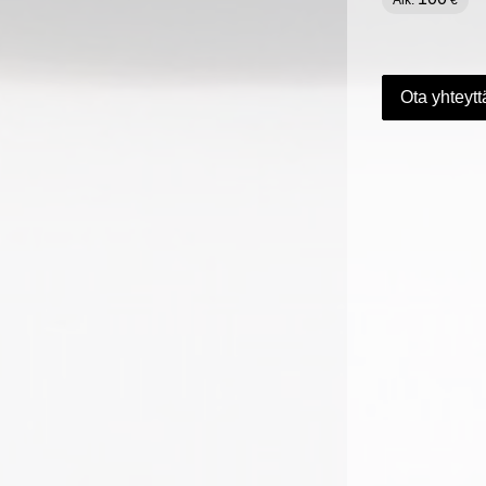
Alk.
€
Ota yhteytt