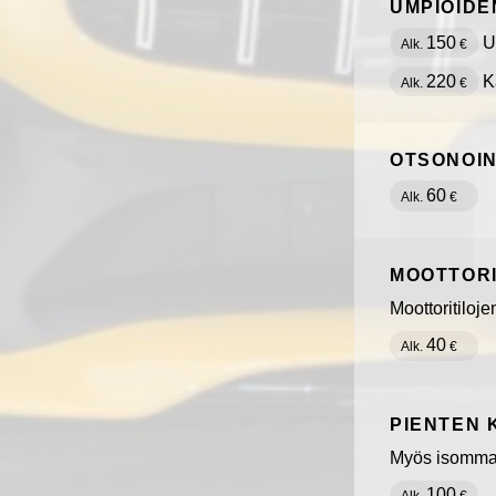
UMPIOIDE
150
Uu
Alk.
€
220
Kä
Alk.
€
OTSONOIN
60
Alk.
€
MOOTTORI
Moottoritiloj
40
Alk.
€
PIENTEN 
Myös isommat
100