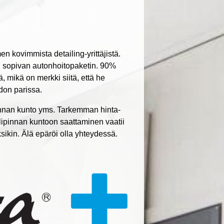
 kovimmista detailing-yrittäjistä.
si sopivan autonhoitopaketin. 90%
 mikä on merkki siitä, että he
don parissa.
pinnan kunto yms. Tarkemman hinta-
lipinnan kuntoon saattaminen vaatii
kin. Älä epäröi olla yhteydessä.