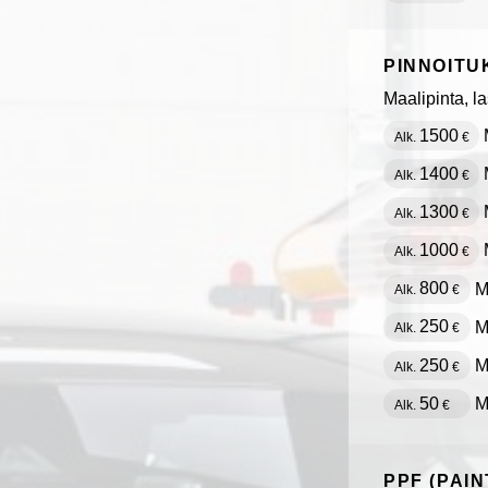
PINNOITU
Maalipinta, las
1500
Alk.
€
1400
Alk.
€
1300
Alk.
€
1000
Alk.
€
800
M
Alk.
€
250
M
Alk.
€
250
M
Alk.
€
50
Mo
Alk.
€
PPF (PAI