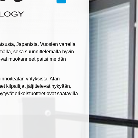
tsusta, Japanista. Vuosien varrella
mällä, sekä suunnittelemalla hyvin
a ovat muokanneet paitsi meidän
nnoitealan yrityksistä. Alan
kilpailijat jäljittelevät nykyään,
yvät erikoistuotteet ovat saatavilla