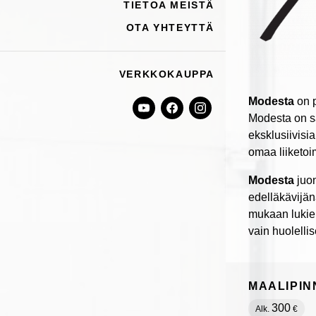
TIETOA MEISTÄ
OTA YHTEYTTÄ
VERKKOKAUPPA
Modesta
on p
Modesta on sa
eksklusiivisi
omaa liiketo
Modesta
juon
edelläkävijän
mukaan lukien
vain huolellis
MAALIPIN
300
Alk.
€