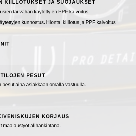
N KIILLOTUKSET JA SUOJAUKSET
sien tai vähän käytettyjen PPF kalvoitus
ytettyjen kunnostus. Hionta, kiillotus ja PPF kalvoitus
NIT
TILOJEN PESUT
en pesut aina asiakkaan omalla vastuulla.
KIVENISKUJEN KORJAUS
 maalaustyöt alihankintana.