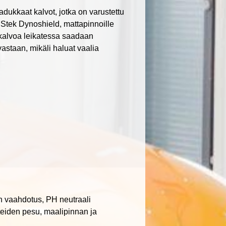
adukkaat kalvot, jotka on varustettu
le Stek Dynoshield, mattapinnoille
 kalvoa leikatessa saadaan
astaan, mikäli haluat vaalia
en vaahdotus, PH neutraali
teiden pesu, maalipinnan ja