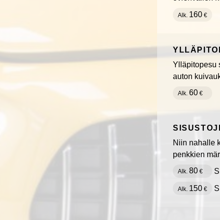
160
Alk.
€
YLLÄPITO
Ylläpitopesu 
auton kuivau
60
Alk.
€
SISUSTOJ
Niin nahalle 
penkkien mär
80
S
Alk.
€
150
S
Alk.
€