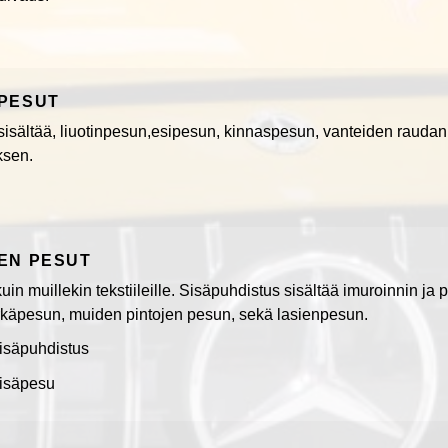
PESUT
sisältää, liuotinpesun,esipesun, kinnaspesun, vanteiden raudan
ksen.
EN PESUT
kuin muillekin tekstiileille. Sisäpuhdistus sisältää imuroinnin j
käpesun, muiden pintojen pesun, sekä lasienpesun.
isäpuhdistus
isäpesu