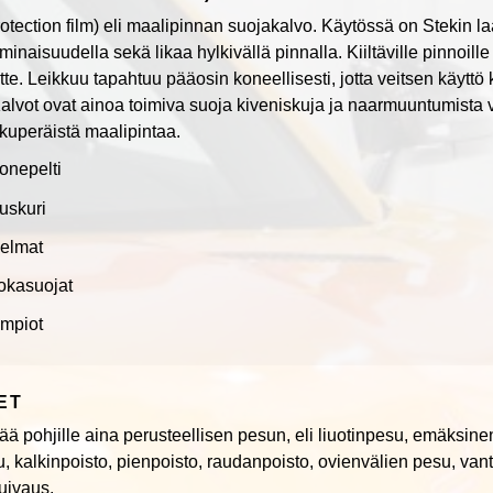
rotection film) eli maalipinnan suojakalvo. Käytössä on Stekin la
minaisuudella sekä likaa hylkivällä pinnalla. Kiiltäville pinnoil
e. Leikkuu tapahtuu pääosin koneellisesti, jotta veitsen käyttö
alvot ovat ainoa toimiva suoja kiveniskuja ja naarmuuntumista v
kuperäistä maalipintaa.
nepelti
uskuri
elmat
okasuojat
mpiot
ET
ää pohjille aina perusteellisen pesun, eli liuotinpesu, emäksin
kalkinpoisto, pienpoisto, raudanpoisto, ovienvälien pesu, van
uivaus.