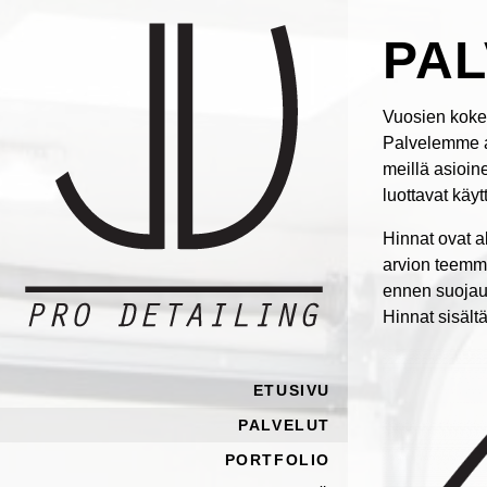
PA
Vuosien kokem
Palvelemme as
meillä asioin
luottavat käy
Hinnat ovat a
arvion teemme
ennen suojau
Hinnat sisält
ETUSIVU
PALVELUT
PORTFOLIO