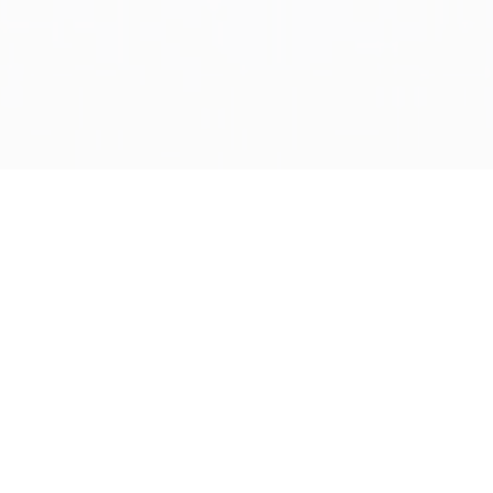
© JV-Detailing Oy
Raasakankatu 20
69100 Kannus
Y-tunnus: 2808465-6