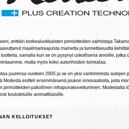
ieni, erittäin korkealuokkaisten pinnoitteiden valmistaja Takama
avuttanut maailmanlaajuista mainetta ja tunnettavuutta kehittä
a tuotteita, samalla kun se on pysynyt uskollisena arvoille, jotk
imintaamme, mutta myös koko autonhoidon toimialaa.
taa juurensa vuoteen 2005 ja se on yksi vanhimmista autojen pi
ä Modesta esitteli ensimmäisenä joukon innovaatioita, joita monet 
 pinnoitteiden pakollinen infrapunakovettuminen. Modestalta löyt
esti koulutetuille ammattilaisille.
NAN KIILLOITUKSET