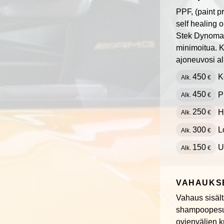
PPF, (paint p
self healing o
Stek Dynomatt
minimoitua. K
ajoneuvosi al
450
Ko
Alk.
€
450
P
Alk.
€
250
H
Alk.
€
300
L
Alk.
€
150
U
Alk.
€
VAHAUKS
Vahaus sisält
shampoopesu, 
ovienvälien k